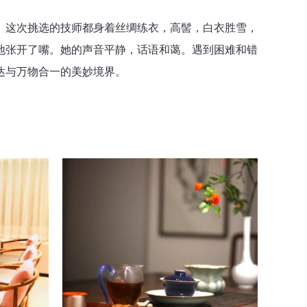
。这次挑选的技师都身着丝绸练衣，高髻，白衣胜雪，
地张开了嘴。她的声音平静，话语和蔼。遇到困难和错
达与万物合一的美妙境界。