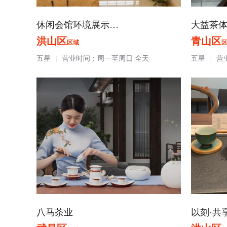
休闲会馆环境展示…
大益茶
洪山区
青山区
区域
五星
营业时间：周一至周日 全天
五星
营
|
|
八马茶业
以刻·共