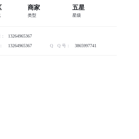
区
商家
五星
域
类型
星级
话：
13264965367
：
13264965367
Q Q 号：
3865997741