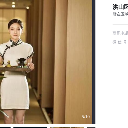
洪山
所在区
联系电
微 信 号
6
/10